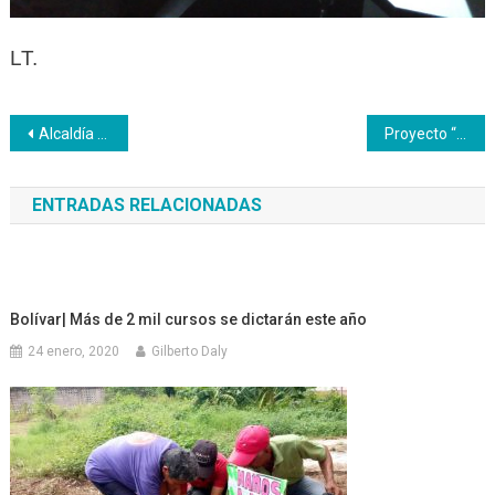
LT.
Navegación
Alcaldía de Vargas e Inces consolidan acuerdos formativos
Proyecto “Guía Turística Digital” solicita acompañamiento del Inces guaireño
de
ENTRADAS RELACIONADAS
entradas
Bolívar| Más de 2 mil cursos se dictarán este año
24 enero, 2020
Gilberto Daly