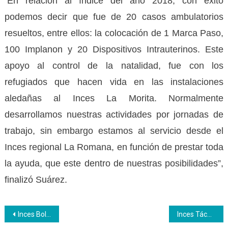
En relación al índice del año 2018, con éxito
“
podemos decir que fue de 20 casos ambulatorios
resueltos, entre ellos: la colocación de 1 Marca Paso,
100 Implanon y 20 Dispositivos Intrauterinos. Este
apoyo al control de la natalidad, fue con los
refugiados que hacen vida en las instalaciones
aledañas al Inces La Morita. Normalmente
desarrollamos nuestras actividades por jornadas de
trabajo, sin embargo estamos al servicio desde el
Inces regional La Romana, en función de prestar toda
la ayuda, que este dentro de nuestras posibilidades”,
finalizó Suárez.
Navegación
Inces Bolívar sostuvo encuentro con la Banca Pública
Inces Táchira forja alianza con CANTV para formaciones productivas