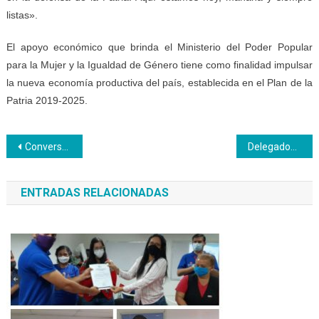
listas».
El apoyo económico que brinda el Ministerio del Poder Popular
para la Mujer y la Igualdad de Género tiene como finalidad impulsar
la nueva economía productiva del país, establecida en el Plan de la
Patria 2019-2025.
Navegación
Conversatorio “Calma, Cordura y Nervios de Acero” en Inces Vargas
Delegados del Clae estuvieron en la emisión 96 de Somos Inces
de
ENTRADAS RELACIONADAS
entradas