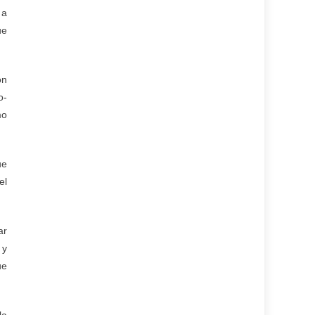
 a
ue
ón
o-
mo
ue
el
ar
 y
ue
la