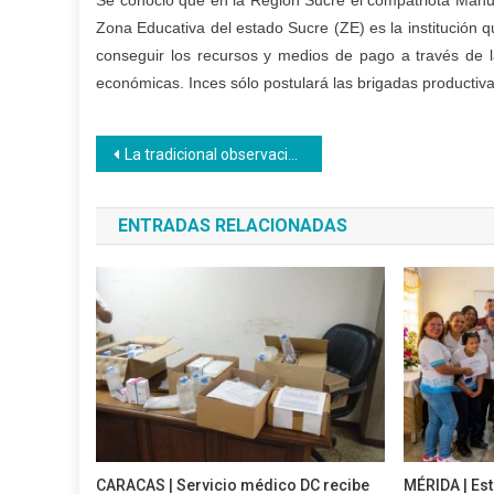
Zona Educativa del estado Sucre (ZE) es la institución q
conseguir los recursos y medios de pago a través de la
económicas. Inces sólo postulará las brigadas productiva
Navegación
La tradicional observación de aves será materia de estudio en el Programa Turismo
de
ENTRADAS RELACIONADAS
entradas
CARACAS | Servicio médico DC recibe
MÉRIDA | Es