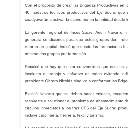
Con el propósito de crear las Brigadas Productivas en l
40 maestros técnicos productivos del Eje Sucre, que 
coadyuvarán a activar la economía en la entidad desde los
La gerente regional de Inces Sucre, Audin Navarro, i
generará condiciones para que estos grupos den frutos
retorno de capital. Indicó que desde las formaciones 
mínimo dos grupos por formación.
Recalcó que hay que estar convencidos que esta es la
involucra el trabajo y esfuerzo de todos evitando in
presidente Obrero Nicolás Maduro a conformar las Briga
Explicó Navarro que se deben hacer enlaces, encaden
respuesta y solucionar el problema de abastecimiento de 
círculos inmediatos a los tres CFS del Eje Sucre; produ
incluye carpintería, herrería, textil y turismo.
Se conoció que en la Región Sucre el compatriota Manuel