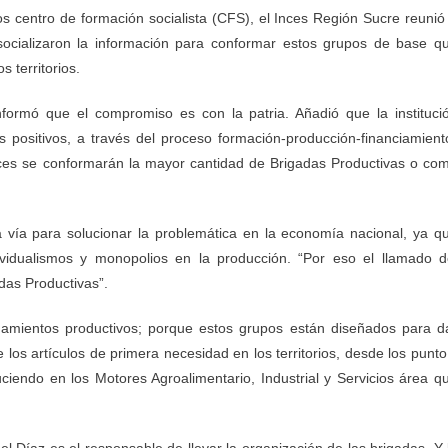
os centro de formación socialista (CFS), el Inces Región Sucre reunió
socializaron la información para conformar estos grupos de base q
 territorios.
nformó que el compromiso es con la patria. Añadió que la instituci
 positivos, a través del proceso formación-producción-financiamient
Inces se conformarán la mayor cantidad de Brigadas Productivas o co
 vía para solucionar la problemática en la economía nacional, ya q
dividualismos y monopolios en la producción. “Por eso el llamado d
das Productivas”.
amientos productivos; porque estos grupos están diseñados para d
los artículos de primera necesidad en los territorios, desde los punto
ciendo en los Motores Agroalimentario, Industrial y Servicios área q
 Díaz es el responsable de llevar la organización de las brigadas. Y 