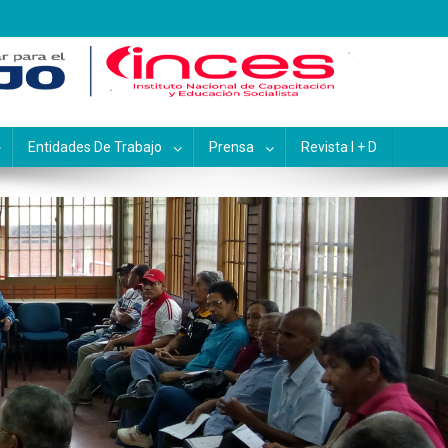
pacitación y Educación Socialis
Entidades De Trabajo
Prensa
Revista I + D