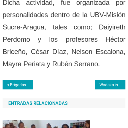
Dicha actividad, fue organizada por
personalidades dentro de la UBV-Misión
Sucre-Aragua, tales como; Daiyireth
Perdomo y los profesores Héctor
Briceño, César Díaz, Nelson Escalona,
Mayra Periata y Rubén Serrano.
Navegación
Brigadas de Barbería atienden a comunidades indígenas
Wadäka incursiona en la asistencia formativa a las comunidades
de
ENTRADAS RELACIONADAS
entradas