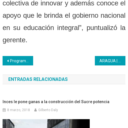
colectiva de innovar y además conoce el
apoyo que le brinda el gobierno nacional
en su educación integral”, puntualizó la
gerente.
Navegación
Programa Turismo del Inces participa en una exhibición docente
ARAGUA | Inces lleva formación de sensibilización colectiva a entidades de trabajo
de
ENTRADAS RELACIONADAS
entradas
Inces le pone ganas a la construcción del Sucre potencia
8 marzo, 2018
Gilberto Daly