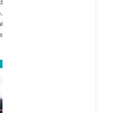
d
,
l
s