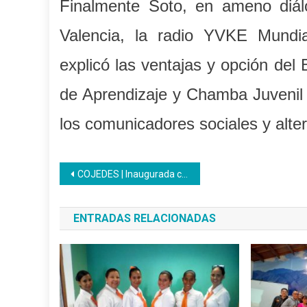
Finalmente Soto, en ameno diálo
Valencia, la radio YVKE Mundi
explicó las ventajas y opción del
de Aprendizaje y Chamba Juvenil 
los comunicadores sociales y alter
Navegación
COJEDES | Inaugurada cantina de arte gastronómica “Acacia Roja”
de
ENTRADAS RELACIONADAS
entradas