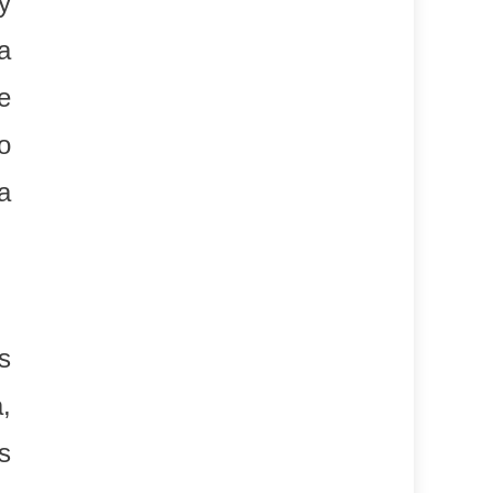
y
a
e
o
a
s
,
s