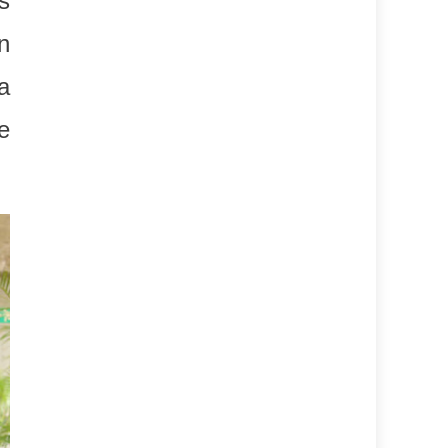
s
n
a
e