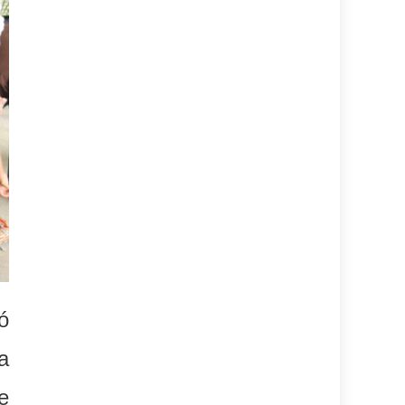
ó
a
e