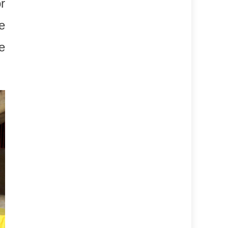
r
e
e