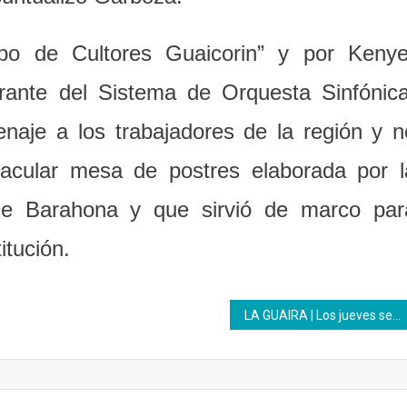
po de Cultores Guaicorin” y por Kenye
egrante del Sistema de Orquesta Sinfónica
aje a los trabajadores de la región y n
tacular mesa de postres elaborada por l
fne Barahona y que sirvió de marco par
itución.
LA GUAIRA | Los jueves se agrupan las manos tejedoras