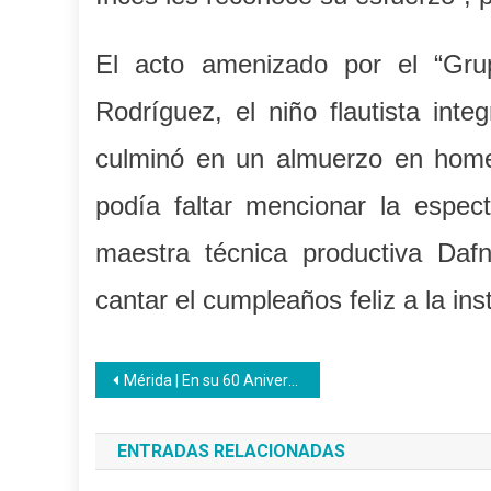
El acto amenizado por el “Gru
Rodríguez, el niño flautista int
culminó en un almuerzo en homen
podía faltar mencionar la espec
maestra técnica productiva Da
cantar el cumpleaños feliz a la inst
Navegación
Mérida | En su 60 Aniversario el Inces asume nuevos retos en la producción del país
de
ENTRADAS RELACIONADAS
entradas