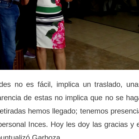
es no es fácil, implica un traslado, una
arencia de estas no implica que no se hag
retiradas hemos llegado; tenemos presenci
ersonal Inces. Hoy les doy las gracias y e
puntualizó Garboza.