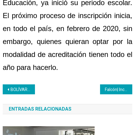
Educación, ya inició su periodo escolar.
El próximo proceso de inscripción inicia,
en todo el país, en febrero de 2020, sin
embargo, quienes quieran optar por la
modalidad de acreditación tienen todo el
año para hacerlo.
Navegación
BOLÍVAR | 14 personas fueron acreditadas en el sector penitenciario
Falcón| Inces participó en la I Vitrina Turística de Paraguaná
de
ENTRADAS RELACIONADAS
entradas