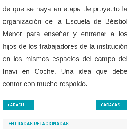
de que se haya en etapa de proyecto la
organización de la Escuela de Béisbol
Menor para enseñar y entrenar a los
hijos de los trabajadores de la institución
en los mismos espacios del campo del
Inavi en Coche. Una idea que debe
contar con mucho respaldo.
Navegación
ARAGUA | Egresaron 58 nuevos profesionales de Alta Repostería desde el CFS Programa Textil
CARACAS | Se realizó acreditación y certificación de maestros técnicos en Ciudad Caribia
de
ENTRADAS RELACIONADAS
entradas