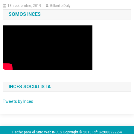
18 septiembre, 2019
Gilberto Daly
SOMOS INCES
INCES SOCIALISTA
Tweets by Inces
Hecho para el Sitio Web INCES Copyright © 2018 Rif: G-20009922-4