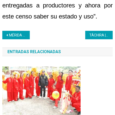
entregadas a productores y ahora por
este censo saber su estado y uso”.
Navegación
MÉRIDA | Aprendices se forman en Gastronomía
TÁCHIRA | Inces promueve formaciones de atención integral
de
ENTRADAS RELACIONADAS
entradas