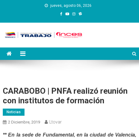
Saltar
jueves, agosto 06, 2026
al
contenido
Instituto Nacional de
Inces
Capacitación y Educación
Socialista
CARABOBO | PNFA realizó reunión
con institutos de formación
Noticias
Ltovar
2 Diciembre, 2019
** En la sede de Fundamental, en la
ciudad
de Valencia,