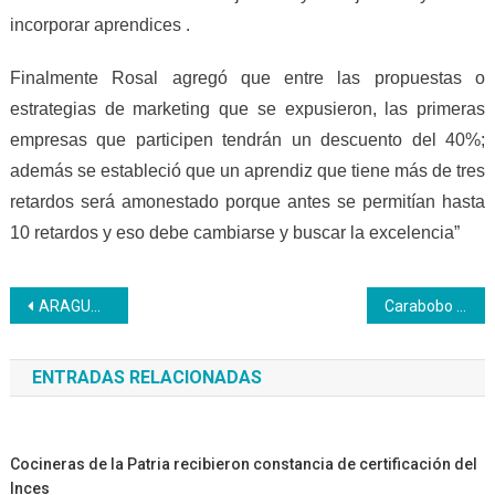
incorporar aprendices .
Finalmente Rosal agregó que entre las propuestas o
estrategias de marketing que se expusieron, las primeras
empresas que participen tendrán un descuento del 40%;
además se estableció que un aprendiz que tiene más de tres
retardos será amonestado porque antes se permitían hasta
10 retardos y eso debe cambiarse y buscar la excelencia”
Navegación
ARAGUA | En vísperas del cierre de actividades los FET dan muestra de sus frutos
Carabobo | Inces enseña a estudiantes del Cendas-Dinira a preparar comida navideña
de
ENTRADAS RELACIONADAS
entradas
Cocineras de la Patria recibieron constancia de certificación del
Inces