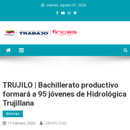
Saltar
viernes, agosto 07, 2026
al
contenido
Instituto Nacional de
Inces
Capacitación y Educación
Socialista
TRUJILO | Bachillerato productivo
formará a 95 jóvenes de Hidrológica
Trujillana
Noticias
Gilberto Daly
11 Febrero, 2020