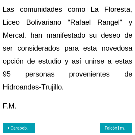
Las comunidades como La Floresta,
Liceo Bolivariano “Rafael Rangel” y
Mercal, han manifestado su deseo de
ser considerados para esta novedosa
opción de estudio y así unirse a estas
95 personas provenientes de
Hidroandes-Trujillo.
F.M.
Navegación
Carabobo | Programa Nacional de Aprendizaje realizó reunión con entidades de trabajo
Falcón | mantiene los procesos formativos al servicio del pueblo