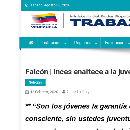
Saltar
sábado, agosto 08, 2026
al
contenido
Instituto Nacional de Ca
Inces
Institución
Regiones
Formación
Falcón | Inces enaltece a la ju
Noticias
Gilberto Daly
12 Febrero, 2020
** “
Son los jóvenes la garantía 
consciente, sin ustedes juvent