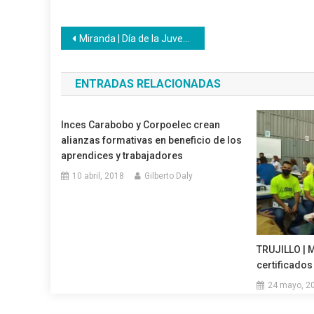
Navegación
Miranda | Día de la Juventud; un compromiso permanente
de
ENTRADAS RELACIONADAS
entradas
Inces Carabobo y Corpoelec crean
alianzas formativas en beneficio de los
aprendices y trabajadores
10 abril, 2018
Gilberto Daly
TRUJILLO | 
certificados
24 mayo, 2