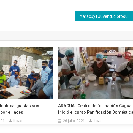
Yaracuy | Juventud productiva de Inces se plantea profunda transformación en los cambios exigidos por la sociedad
Montocarguistas son
ARAGUA | Centro de formación Cagua
 por el Inces
inició el curso Panificación Doméstic
021
ltovar
26 julio, 2021
ltovar