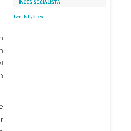
INCES SOCIALISTA
Tweets by Inces
n
n
l
n
e
r