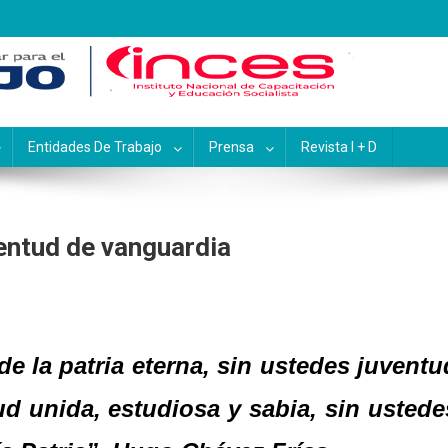
pacitación y Educación Socialis
Entidades De Trabajo
Prensa
Revista I + D
ventud de vanguardia
de la patria eterna, sin ustedes juventu
ud unida, estudiosa y sabia, sin ustede