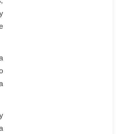
,
y
e
a
o
a
y
a