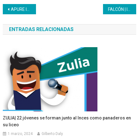
Navegación
APURE Inces continua con la formación de aprendices en la modalidad a distancia
FALCÓN | Inces reconoce saberes de 12 barberos
de
ENTRADAS RELACIONADAS
entradas
ZULIA| 22 jóvenes se forman junto al Inces como panaderos en
su liceo
1 marzo, 2024
Gilberto Daly