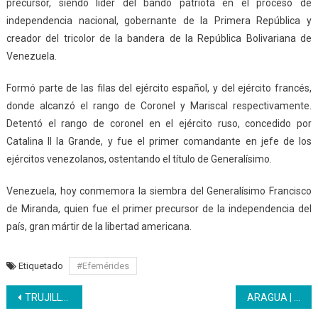
precursor, siendo líder del bando patriota en el proceso de
independencia nacional, gobernante de la Primera República y
creador del tricolor de la bandera de la República Bolivariana de
Venezuela.
Formó parte de las filas del ejército español, y del ejército francés,
donde alcanzó el rango de Coronel y Mariscal respectivamente.
Detentó el rango de coronel en el ejército ruso, concedido por
Catalina II la Grande, y fue el primer comandante en jefe de los
ejércitos venezolanos, ostentando el título de Generalísimo.
Venezuela, hoy conmemora la siembra del Generalísimo Francisco
de Miranda, quien fue el primer precursor de la independencia del
país, gran mártir de la libertad americana.
Etiquetado
#Efemérides
Navegación
TRUJILLO | Inces registra más de 14 mil participantes desde enero
ARAGUA | CFS Bermúdez innova y estrecha lazos con sus usuarios participantes