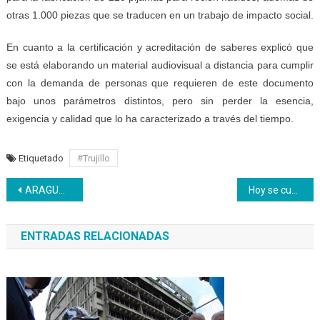
otras 1.000 piezas que se traducen en un trabajo de impacto social.
En cuanto a la certificación y acreditación de saberes explicó que
se está elaborando un material audiovisual a distancia para cumplir
con la demanda de personas que requieren de este documento
bajo unos parámetros distintos, pero sin perder la esencia,
exigencia y calidad que lo ha caracterizado a través del tiempo.
Etiquetado
#Trujillo
Navegación
ARAGUA | Se materializan los sueños desde la Unidad Educativa de Adultos
Hoy se cumplen 204 años de la siembra del Generalísimo Francisco de Miranda
de
ENTRADAS RELACIONADAS
entradas