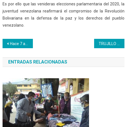
Es por ello que las venideras elecciones parlamentaria del 2020, la
juventud venezolana reafirmará el compromiso de la Revolución
Bolivariana en la defensa de la paz y los derechos del pueblo
venezolano.
Navegación
Hace 7 años se celebra el Día Mundial de la Arepa
TRUJILLO | Inces se mantiene operativo con más de 100 participantes por programa
de
ENTRADAS RELACIONADAS
entradas