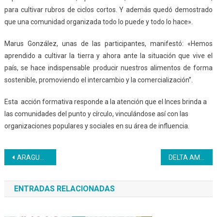
para cultivar rubros de ciclos cortos. Y además quedó demostrado
que una comunidad organizada todo lo puede y todo lo hace».
Marus González, unas de las participantes, manifestó: «Hemos
aprendido a cultivar la tierra y ahora ante la situación que vive el
país, se hace indispensable producir nuestros alimentos de forma
sostenible, promoviendo el intercambio y la comercialización”.
Esta acción formativa responde a la atención que el Inces brinda a
las comunidades del punto y círculo, vinculándose así con las
organizaciones populares y sociales en su área de influencia.
Navegación
ARAGUA | La formación Inces no se detiene aun en pandemia
DELTA AMACURO| La formación llega a las comunidades con el curso Barbería y Peluquería
de
ENTRADAS RELACIONADAS
entradas