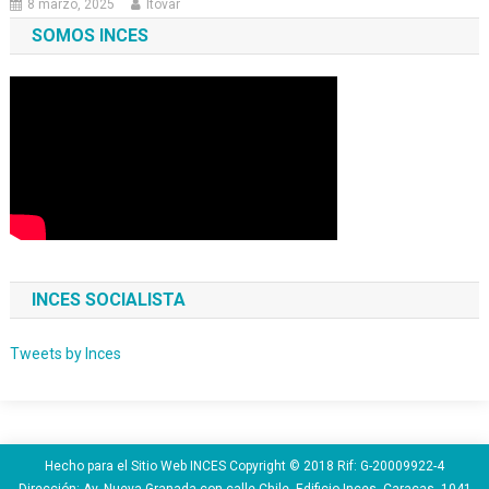
8 marzo, 2025
ltovar
SOMOS INCES
INCES SOCIALISTA
Tweets by Inces
Hecho para el Sitio Web INCES Copyright © 2018 Rif: G-20009922-4