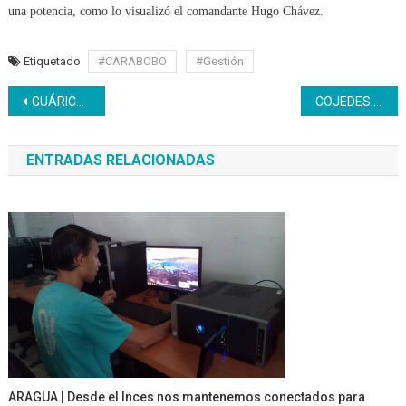
una potencia, como lo visualizó el comandante Hugo Chávez.
Etiquetado
#CARABOBO
#Gestión
Navegación
GUÁRICO | Inces participa en la “Expo Educación Productiva Guariqueña y Muestras de Convites»
COJEDES | Inces demuestra sus potencialidades productivas en muestra interinstitucional
de
ENTRADAS RELACIONADAS
entradas
ARAGUA | Desde el Inces nos mantenemos conectados para