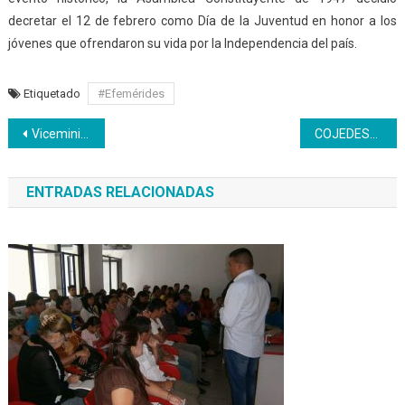
decretar el 12 de febrero como Día de la Juventud en honor a los
jóvenes que ofrendaron su vida por la Independencia del país.
Etiquetado
#Efemérides
Navegación
Viceministro de Educación exhortó a la juventud a fortalecer la formación técnica profesional
COJEDES* | Inician debates sobre la construcción de las ciudades comunales
de
ENTRADAS RELACIONADAS
entradas