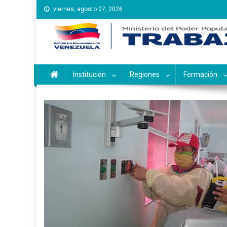
Saltar
viernes, agosto 07, 2026
al
contenido
Instituto Nacional de Ca
Inces
Institución
Regiones
Formación