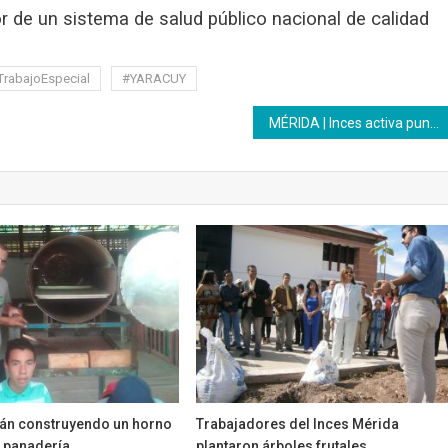
or de un sistema de salud público nacional de calidad
rabajoEspecial
#YARACUY
MÉRIDA | Inces activa puntos de apoyo pedagógico para bachillerato
tán construyendo un horno
Trabajadores del Inces Mérida
e panadería
plantaron árboles frutales