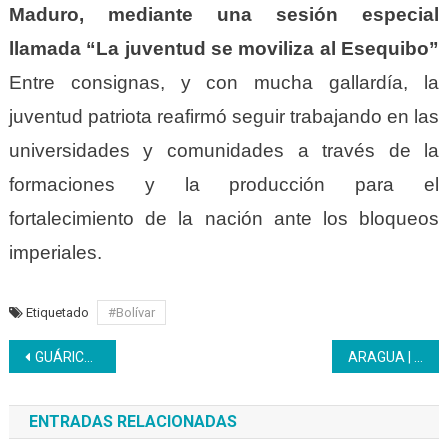
Maduro, mediante una sesión especial
llamada “La
j
uventud se
m
oviliza al Esequibo”
Entre consignas, y con mucha gallardía, la
j
uventud
p
atriota reafirm
ó
seguir trabajando en las
u
niversidades y comunidades a través de la
formaciones y la producción para el
fortalecimiento de la nación ante los
b
loqueos
i
mperiales.
Etiquetado
#Bolívar
Navegación
GUÁRICO | El Inces contribuye con el mejoramiento de los centros de salud guariqueños
ARAGUA | Fueron remozadas con cariño las instalaciones del CFS El Limón
de
ENTRADAS RELACIONADAS
entradas