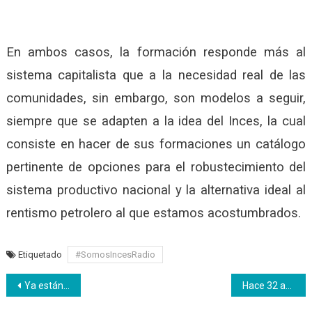
En ambos casos, la formación responde más al
sistema capitalista que a la necesidad real de las
comunidades, sin embargo, son modelos a seguir,
siempre que se adapten a la idea del Inces, la cual
consiste en hacer de sus formaciones un catálogo
pertinente de opciones para el robustecimiento del
sistema productivo nacional y la alternativa ideal al
rentismo petrolero al que estamos acostumbrados.
Etiquetado
#SomosIncesRadio
Navegación
Ya están abiertas las inscripciones para estudiar bachillerato productivo en el Inces
Hace 32 años el pueblo venezolano le dijo no al FMI