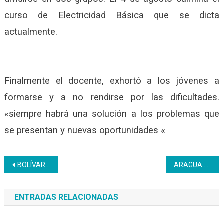
curso de Electricidad Básica que se dicta
actualmente.
Finalmente el docente, exhortó a los jóvenes a
formarse y a no rendirse por las dificultades.
«siempre habrá una solución a los problemas que
se presentan y nuevas oportunidades «
Navegación
BOLÍVAR |Inces sostuvo un encuentro con el Movimiento por la Paz y la Vida
ARAGUA – Acompañamos la jornada de preparación del terreno, siembra y selección del banco de semillas
de
ENTRADAS RELACIONADAS
entradas