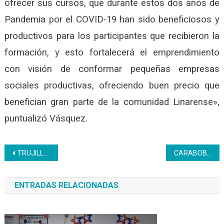
ofrecer sus cursos, que durante estos dos años de
Pandemia por el COVID-19 han sido beneficiosos y
productivos para los participantes que recibieron la
formación, y esto fortalecerá el emprendimiento
con visión de conformar pequeñas empresas
sociales productivas, ofreciendo buen precio que
benefician gran parte de la comunidad Linarense»,
puntualizó Vásquez.
Navegación
TRUJILLO | Panadería Doméstica: Una actividad prodcutiva de mucha aceptabilidad
CARABOBO | Inces Militar apoya jornada de desmalezamiento del CFS Bartolomé Salom
de
ENTRADAS RELACIONADAS
entradas