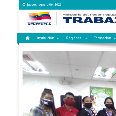
Saltar
jueves, agosto 06, 2026
al
contenido
Instituto Nacional de Ca
Inces
Institución
Regiones
Formación