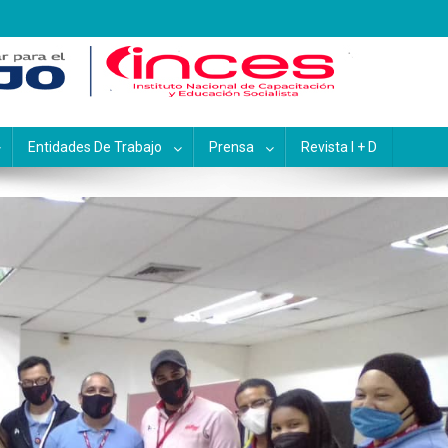
pacitación y Educación Socialis
Entidades De Trabajo
Prensa
Revista I + D