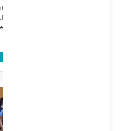
el
al
de