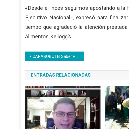
«Desde el Inces seguimos apostando a la f
Ejecutivo Nacional», expresó para finalizar 
tiempo que agradeció la atención prestad
Alimentos Kellogg’s.
Navegación
CARABOBO | El Saber Popular: «La construcción diaria del conocimiento por parte del pueblo»
de
ENTRADAS RELACIONADAS
entradas