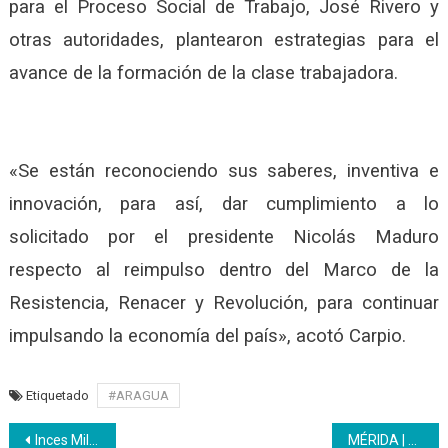
para el Proceso Social de Trabajo, José Rivero y
otras autoridades, plantearon estrategias para el
avance de la formación de la clase trabajadora.
«Se están reconociendo sus saberes, inventiva e
innovación, para así, dar cumplimiento a lo
solicitado por el presidente Nicolás Maduro
respecto al reimpulso dentro del Marco de la
Resistencia, Renacer y Revolución, para continuar
impulsando la economía del país», acotó Carpio.
Etiquetado
#ARAGUA
Navegación
Inces Militar Aragua impulsó el inicio de la programación académica 2022
MÉRIDA | El Inces regional está preparado para iniciar formación en diferentes modalidades