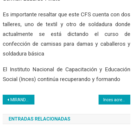
Es importante resaltar que este CFS cuenta con dos
talleres, uno de textil y otro de soldadura donde
actualmente se está dictando el curso de
confección de camisas para damas y caballeros y
soldadura básica
El Instituto Nacional de Capacitación y Educación
Social (Inces) continúa recuperando y formando
Navegación
MIRANDA | Inces acredita a trabajadores y trabajadoras de CANTV
Inces acredita los saberes de las privadas de libertad de El Valle
de
ENTRADAS RELACIONADAS
entradas