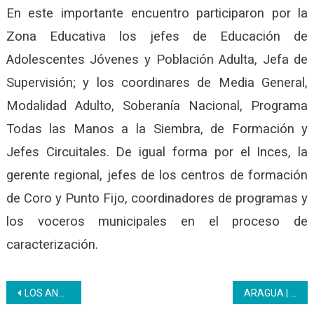
En este importante encuentro participaron por la
Zona Educativa los jefes de Educación de
Adolescentes Jóvenes y Población Adulta, Jefa de
Supervisión; y los coordinares de Media General,
Modalidad Adulto, Soberanía Nacional, Programa
Todas las Manos a la Siembra, de Formación y
Jefes Circuitales. De igual forma por el Inces, la
gerente regional, jefes de los centros de formación
de Coro y Punto Fijo, coordinadores de programas y
los voceros municipales en el proceso de
caracterización.
Navegación
LOS ANDES | Inces ha reparado 141 mesa-sillas en escuelas merideñas durante el 2022
ARAGUA | La salud es tema primordial en el Inces