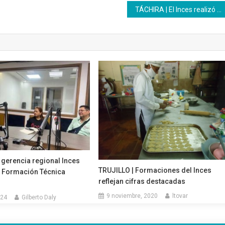
TÁCHIRA | El Inces realizó una muestra productiva en la reinaugiración del liceo Simón Bolívar
 gerencia regional Inces
TRUJILLO | Formaciones del Inces
 Formación Técnica
reflejan cifras destacadas
9 noviembre, 2020
ltovar
024
Gilberto Daly