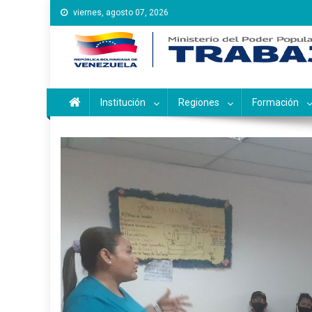
Saltar
viernes, agosto 07, 2026
al
contenido
Instituto Nacional de Ca
Inces
Institución
Regiones
Formación