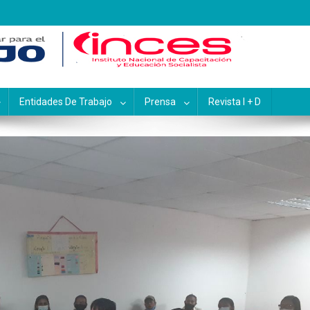
pacitación y Educación Socialis
Entidades De Trabajo
Prensa
Revista I + D