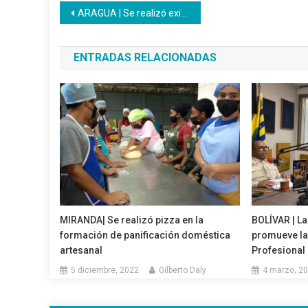
Navegación
ARAGUA | Se realizó exitoso encuentro de inducción para persona de Talento Humano
de
ENTRADAS RELACIONADAS
entradas
MIRANDA| Se realizó pizza en la
BOLÍVAR | La
formación de panificación doméstica
promueve la
artesanal
Profesional
5 diciembre, 2022
Gilberto Daly
4 marzo, 2