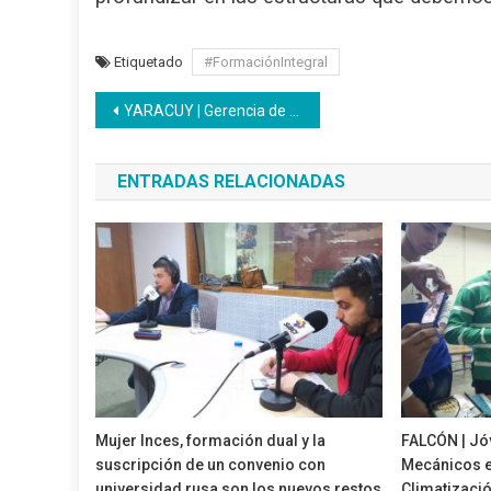
Etiquetado
#FormaciónIntegral
Navegación
YARACUY | Gerencia de Encadenamiento Productivo visita sede regional del Inces
de
ENTRADAS RELACIONADAS
entradas
Mujer Inces, formación dual y la
FALCÓN | J
suscripción de un convenio con
Mecánicos e
universidad rusa son los nuevos restos
Climatizaci