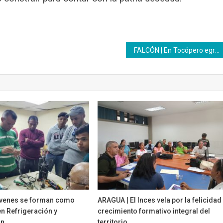
FALCÓN | En Tocópero egresarán 78 Bachilleres Productivos
óvenes se forman como
ARAGUA | El Inces vela por la felicidad
n Refrigeración y
crecimiento formativo integral del
ón
territorio