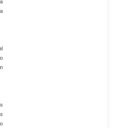
ia
la
al
 o
an
es
as
zo