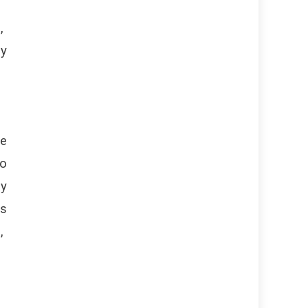
o,
 y
de
jo
 y
es
o,