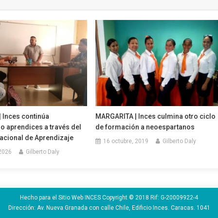
‎Inces continúa
MARGARITA | Inces culmina otro ciclo
o aprendices a través del
de formación a neoespartanos
cional de Aprendizaje
16 octubre, 2019
Gilberto Daly
 2026
Gilberto Daly
Hecho para el Sitio Web INCES Copyright © 2018 Rif: G-20009922-4
Dirección: Av. Nueva Granada con calle Chile, Edificio Inces. Caracas. 1041