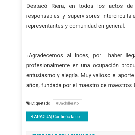
Destacó Riera, en todos los actos de 
responsables y supervisores intercircuitale
representantes y comunidad en general.
«Agradecemos al Inces, por haber lleg
profesionalmente en una ocupación produc
entusiasmo y alegría. Muy valioso el aporte
años, fundada por el maestro de maestros L
Etiquetado
#Bachillerato
Navegación
ARAGUA| Continúa la convocatoria para quienes deseen participar en el Festival Tu voz Inces
de