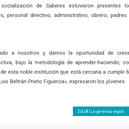
socialización de Saberes estuvieron presentes l
s, personal directivo, administrativo, obrero, padres
ado a nosotros y darnos la oportunidad de crec
tiva, bajo la metodología de aprender-haciendo, c
 de esta noble institución que está cercana a cumplir 
uis Beltrán Prieto Figueroa», expresaron los jóvenes.
ZULIA | La gerencia regional del Inces Militar dicta formación sobre Seguridad Industrial