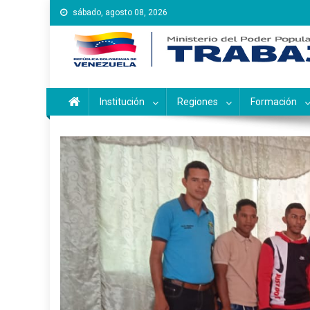
Saltar
sábado, agosto 08, 2026
al
contenido
Instituto Nacional de Ca
Inces
Institución
Regiones
Formación