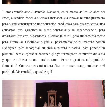
“
Hemos venido ante el Panteón Nacional, en el marco de los 63
años
del
Inces, a rendirle honor a nuestro Libertador y
a
renovar nuestro juramento
para
seguir construyendo una educación productiva para nuestra patria,
una
educación
que garantice la plena soberanía
y
la independencia, para
desarrollar nuestras capacidades, nuestros talentos, pero fundamentalmente
para jurarle al Libertador seguir el pensamiento de su maestro Simón
Rodríguez, para incorporar su obra
a nuestra filosofía
, para
ponerla
en
primera l
í
nea: el aprender haciendo
que
ya forma parte de nuestr
o día a día
y que es cónsono con nuestro lema
“Formar produ
ciendo,
p
roducir
f
ormando”.
C
on
ese pensamiento
ratifica
mos
nuestro compromiso con
el
pueblo
de Venezuela
”,
expresó Angel
.