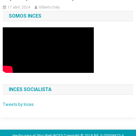
17 abril, 2024
Gilberto Daly
SOMOS INCES
INCES SOCIALISTA
Tweets by Inces
Hecho para el Sitio Web INCES Copyright © 2018 Rif: G-20009922-4