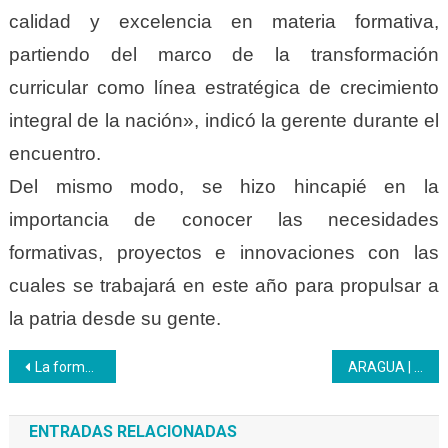
calidad y excelencia en materia formativa,
partiendo del marco de la transformación
curricular como línea estratégica de crecimiento
integral de la nación», indicó la gerente durante el
encuentro.
Del mismo modo, se hizo hincapié en la
importancia de conocer las necesidades
formativas, proyectos e innovaciones con las
cuales se trabajará en este año para propulsar a
la patria desde su gente.
Navegación
La formación virtual llegó al Inces para quedarse
ARAGUA | Se realizó la primera mesa de trabajo para discusión sobre la «Planta ABA», como Unidad Productiva
de
ENTRADAS RELACIONADAS
entradas