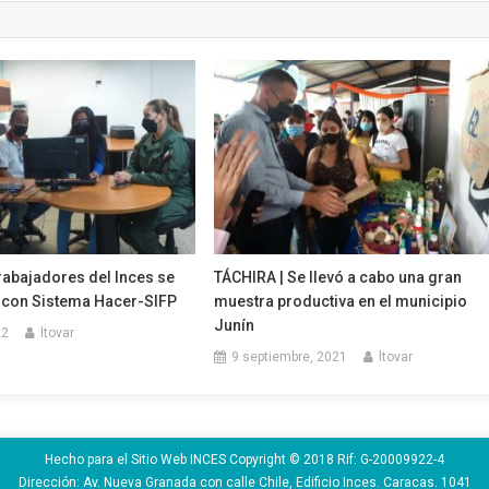
rabajadores del Inces se
TÁCHIRA | Se llevó a cabo una gran
n con Sistema Hacer-SIFP
muestra productiva en el municipio
Junín
22
ltovar
9 septiembre, 2021
ltovar
Hecho para el Sitio Web INCES Copyright © 2018 Rif: G-20009922-4
Dirección: Av. Nueva Granada con calle Chile, Edificio Inces. Caracas. 1041