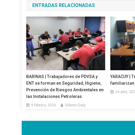
ENTRADAS RELACIONADAS
entradas
BARINAS | Trabajadores de PDVSA y
YARACUY | T
ENT se forman en Seguridad, Higiene,
familiariza
Prevención de Riesgos Ambientales en
24 abril, 20
las Instalaciones Petroleras
9 febrero, 2026
Gilberto Daly