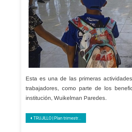
Esta es una de las primeras actividades 
trabajadores, como parte de los benefic
institución, Wuikelman Paredes.
Navegación
TRUJILLO | Plan trimestral del Inces cubrirá demanda sistema HACER
de