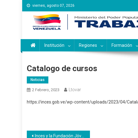
Saltar
viernes, agosto 07, 2026
al
contenido
Instituto Nacional de Ca
Inces
Institución
Regiones
Formación
Catalogo de cursos
Noticias
Ltovar
2 Febrero, 2023
https://inces.gob.ve/wp-content/uploads/2023/04/Cata
Navegación
Inces y la Fundación Jóvenes del Barrio firman convenio de cooperación