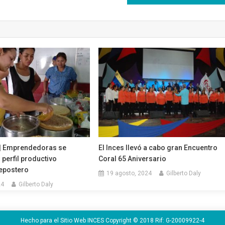
 Emprendedoras se
El Inces llevó a cabo gran Encuentro
 perfil productivo
Coral 65 Aniversario
epostero
19 agosto, 2024
Gilberto Daly
24
Gilberto Daly
Hecho para el Sitio Web INCES Copyright © 2018 Rif: G-20009922-4