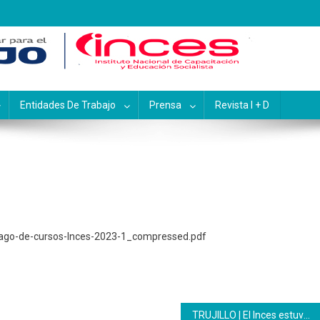
pacitación y Educación Socialis
Entidades De Trabajo
Prensa
Revista I + D
lago-de-cursos-Inces-2023-1_compressed.pdf
TRUJILLO | El Inces estuvo presente en gran marcha antiimperialista