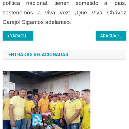
política nacional, tienen sometido al pais,
sostenemos a viva voz: ¡Que Viva Chávez
Carajo! Sigamos adelante».
Navegación
YARACUY | Centros de Formación reciben a participantes de manera presencial
ARAGUA / Inces realiza gira de Medios para informar sobre las inscripciones en la institución
de
ENTRADAS RELACIONADAS
entradas