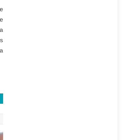
de
de
da
ys
sa