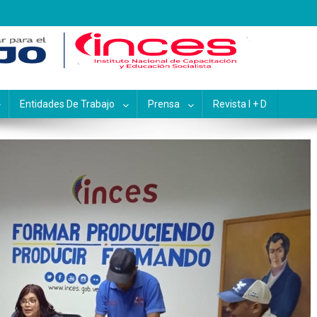
pacitación y Educación Socialis
Entidades De Trabajo
Prensa
Revista I + D