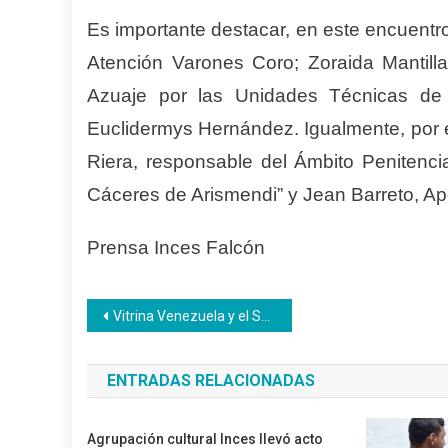
Es importante destacar, en este encuentr
Atención Varones Coro; Zoraida Mantill
Azuaje por las Unidades Técnicas de 
Euclidermys Hernández. Igualmente, por e
Riera, responsable del Ámbito Penitenci
Cáceres de Arismendi” y Jean Barreto, A
Prensa Inces Falcón
Navegación
Vitrina Venezuela y el Sapi aportan herramientas a los emprendedores Inces
de
ENTRADAS RELACIONADAS
entradas
Agrupación cultural Inces llevó acto