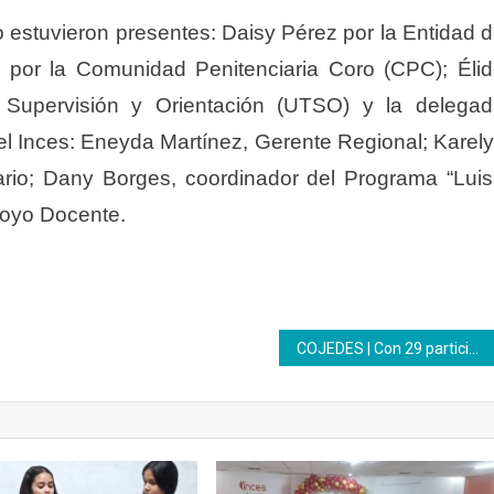
o estuvieron presentes: Daisy Pérez por la Entidad 
a por la Comunidad Penitenciaria Coro (CPC); Éli
Supervisión y Orientación (UTSO) y la delega
l Inces: Eneyda Martínez, Gerente Regional; Karel
ario; Dany Borges, coordinador del Programa “Lui
poyo Docente.
COJEDES | Con 29 participantes inició proceso formativo en Repostería y Pastelería