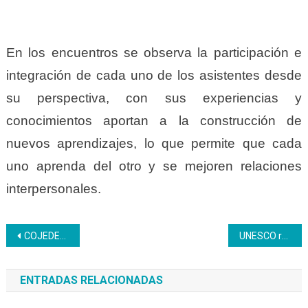
En los encuentros se observa la participación e
integración de cada uno de los asistentes desde
su perspectiva, con sus experiencias y
conocimientos aportan a la construcción de
nuevos aprendizajes, lo que permite que cada
uno aprenda del otro y se mejoren relaciones
interpersonales.
Navegación
COJEDES | Participantes se instruyen en temario sobre etica para la vida
UNESCO ratifica su compromiso con el Inces
de
ENTRADAS RELACIONADAS
entradas