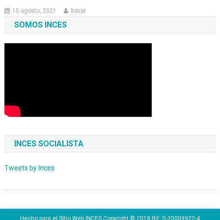
10 agosto, 2021
ltovar
SOMOS INCES
INCES SOCIALISTA
Tweets by Inces
Hecho para el Sitio Web INCES Copyright © 2018 Rif: G-20009922-4