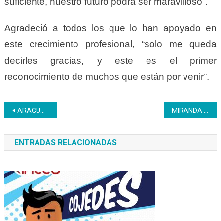
suficiente, nuestro futuro podrá ser maravilloso”.
Agradeció a todos los que lo han apoyado en
este crecimiento profesional, “solo me queda
decirles gracias, y este es el primer
reconocimiento de muchos que están por venir”.
Navegación
ARAGUA | CFS Inces Polivalente Bermúdez continúa estableciendo alianzas interinstitucionales
MIRANDA | Inces participó en la Expoferia Oportunidades de Estudios 2023
de
ENTRADAS RELACIONADAS
entradas