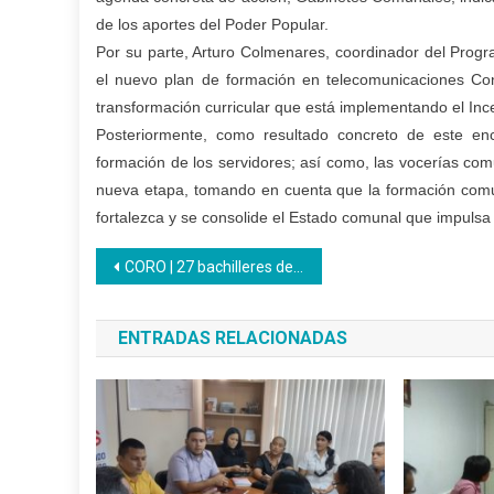
de los aportes del Poder Popular.
Por su parte, Arturo Colmenares, coordinador del Progr
el nuevo plan de formación en telecomunicaciones Cona
transformación curricular que está implementando el Inc
Posteriormente, como resultado concreto de este enc
formación de los servidores; así como, las vocerías com
nueva etapa, tomando en cuenta que la formación comu
fortalezca y se consolide el Estado comunal que impulsa 
Navegación
CORO | 27 bachilleres de la Unidad Educativa Inces Falcón finalizan aprendizajes productivos
de
ENTRADAS RELACIONADAS
entradas