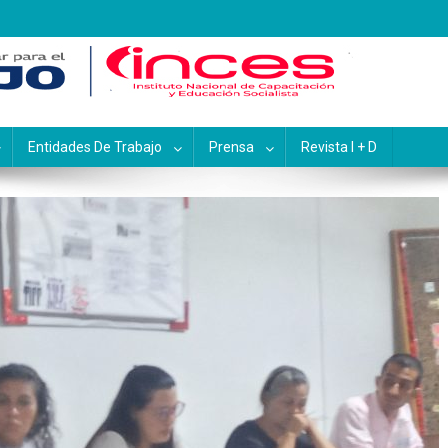
pacitación y Educación Socialis
Entidades De Trabajo
Prensa
Revista I + D