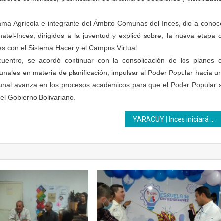
ama Agrícola e integrante del Ámbito Comunas del Inces, dio a conoc
tel-Inces, dirigidos a la juventud y explicó sobre, la nueva etapa 
es con el Sistema Hacer y el Campus Virtual.
uentro, se acordó continuar con la consolidación de los planes 
unales en materia de planificación, impulsar al Poder Popular hacia u
nal avanza en los procesos académicos para que el Poder Popular 
el Gobierno Bolivariano.
YARACUY | Inces iniciará proceso de formación a jóvenes integrantes de movimientos sociales