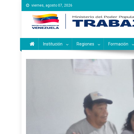
Saltar
viernes, agosto 07, 2026
al
contenido
Instituto Nacional de Ca
Inces
Institución
Regiones
Formación