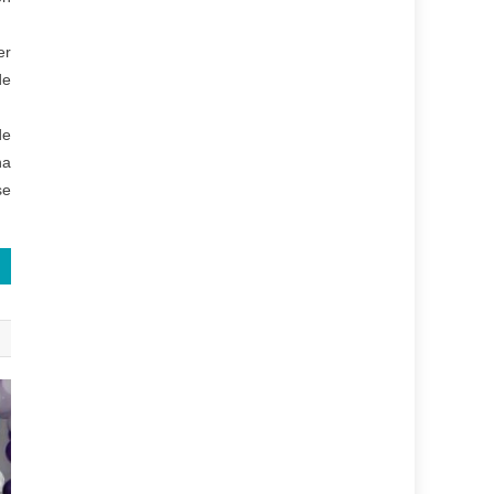
er
de
de
na
se