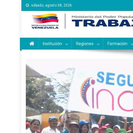
Saltar
sábado, agosto 08, 2026
al
contenido
Instituto Nacional de Ca
Inces
Institución
Regiones
Formación