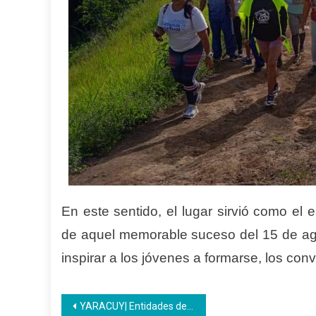
En este sentido, el lugar sirvió como el
de aquel memorable suceso del 15 de ag
inspirar a los jóvenes a formarse, los con
Navegación
YARACUY| Entidades de trabajo conocen avance sobre la modalidad de convenios del PNA