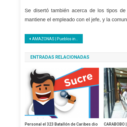
Se disertó también acerca de los tipos de
mantiene el empleado con el jefe, y la comuni
Navegación
AMAZONAS | Pueblos indígenas de los pijiguaos fueron abordados por el Inces
de
ENTRADAS RELACIONADAS
entradas
Personal el 323 Batallón de Caribes dio
CARABOBO | 