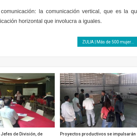
 comunicación: la comunicación vertical, que es la q
cación horizontal que involucra a iguales.
ZULIA | Más de 500 mujeres se forman para triunfar en el perfil Repostero / Panadero en Cabimas
Jefes de División, de
Proyectos productivos se impulsarán