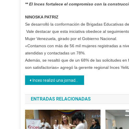
** El Inces fortalece el compromiso con la construcc
NINOSKA PATRIZ
Se desarrolló la conformación de Brigadas Educativas de
Vale destacar que esta iniciativa obedece al seguimiento
Mujer Venezuela, girado por el Gobierno Nacional.
«Contamos con más de 56 mil mujeres registradas a nivel
atendidas y contactadas un 78%.
Además, se resaltó que de un 68% de las solicitudes en 
son satisfactorias» agregó la gerente regional Inces Yeli
Navegación
Inces realizó una jornada de atención dirigida a los adultos mayores del comedor social La Abuela María
de
ENTRADAS RELACIONADAS
entradas