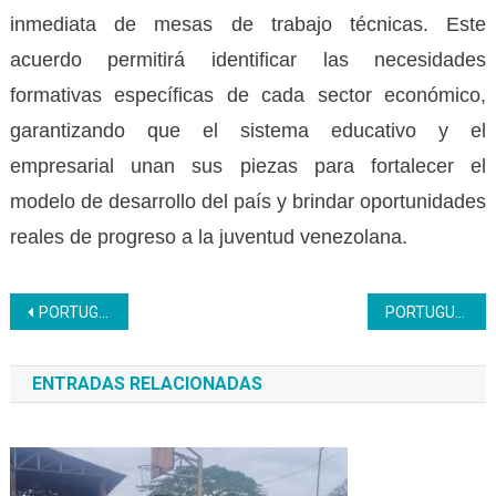
inmediata de mesas de trabajo técnicas. Este
acuerdo permitirá identificar las necesidades
formativas específicas de cada sector económico,
garantizando que el sistema educativo y el
empresarial unan sus piezas para fortalecer el
modelo de desarrollo del país y brindar oportunidades
reales de progreso a la juventud venezolana.
Navegación
PORTUGUESA | Más de 500 mujeres recibieron certificación técnica profesional del Inces
PORTUGUESA | Inces formaliza alianza con empresa TACA para formación en el puesto de trabajo
de
ENTRADAS RELACIONADAS
entradas