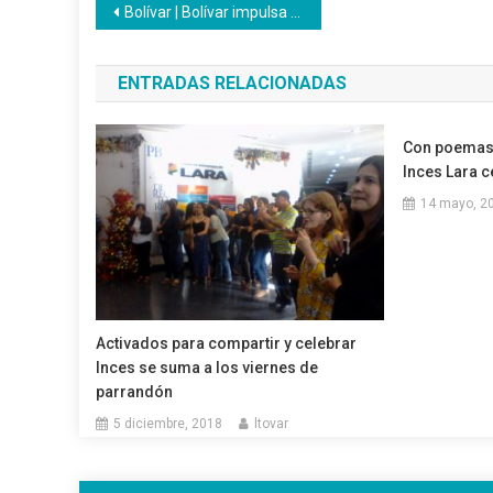
Navegación
Bolívar | Bolívar impulsa formación técnica directa en las empresas estratégicas de la región.
de
ENTRADAS RELACIONADAS
entradas
Con poemas 
Inces Lara c
14 mayo, 2
Activados para compartir y celebrar
Inces se suma a los viernes de
parrandón
5 diciembre, 2018
ltovar