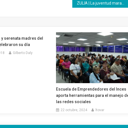
ZULIA | La juventud marabina es acreditada por el Inces
y serenata madres del
elebraron su día
018
Gilberto Daly
Escuela de Emprendedores del Inces
aporta herramientas para el manejo d
las redes sociales
22 octubre, 2024
ltovar