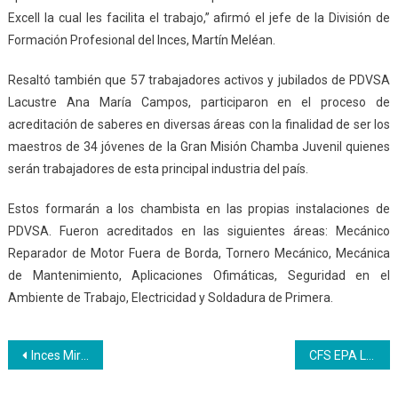
Excell la cual les facilita el trabajo,” afirmó el jefe de la División de
Formación Profesional del Inces, Martín Meléan.
Resaltó también que 57 trabajadores activos y jubilados de PDVSA
Lacustre Ana María Campos, participaron en el proceso de
acreditación de saberes en diversas áreas con la finalidad de ser los
maestros de 34 jóvenes de la Gran Misión Chamba Juvenil quienes
serán trabajadores de esta principal industria del país.
Estos formarán a los chambista en las propias instalaciones de
PDVSA. Fueron acreditados en las siguientes áreas: Mecánico
Reparador de Motor Fuera de Borda, Tornero Mecánico, Mecánica
de Mantenimiento, Aplicaciones Ofimáticas, Seguridad en el
Ambiente de Trabajo, Electricidad y Soldadura de Primera.
Navegación
Inces Miranda y alcaldía de Sucre buscan consolidar los conucos escolares en la entidad mirandina
CFS EPA La Providencia inicia captación de jóvenes para formarlos como técnicos medios agropecuarios
de