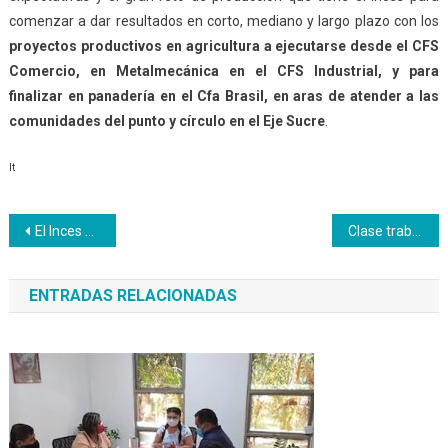
comenzar a dar resultados en corto, mediano y largo plazo con los
proyectos productivos en agricultura a ejecutarse desde el CFS
Comercio, en Metalmecánica en el CFS Industrial, y para
finalizar en panadería en el Cfa Brasil, en aras de atender a las
comunidades del punto y círculo en el Eje Sucre
.
lt
Navegación
El Inces Bolívar sostiene encuentro interinstitucional para impulsar la producción agrícola
Clase trabajadora de la E.B. “Encarnación de Nieves” es reconocida por sus saberes empíricos
de
ENTRADAS RELACIONADAS
entradas